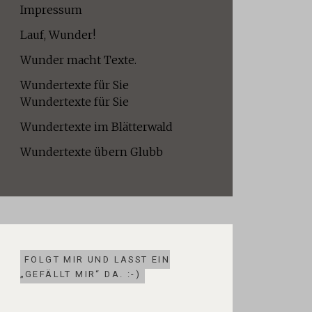
Impressum
Lauf, Wunder!
Wunder macht Texte.
Wundertexte für Sie
Wundertexte für Sie
Wundertexte im Blätterwald
Wundertexte übern Glubb
FOLGT MIR UND LASST EIN
„GEFÄLLT MIR“ DA. :-)