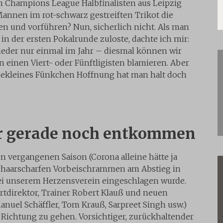
n Champions League Halbfinalisten aus Leipzig
Mannen im rot-schwarz gestreiften Trikot die
en und vorführen? Nun, sicherlich nicht. Als man
in der ersten Pokalrunde zuloste, dachte ich mir:
wieder nur einmal im Jahr – diesmal können wir
 einen Viert- oder Fünftligisten blamieren. Aber
litzekleines Fünkchen Hoffnung hat man halt doch
r gerade noch entkommen
n vergangenen Saison (Corona alleine hätte ja
 haarscharfen Vorbeischrammen am Abstieg in
bei unserem Herzensverein eingeschlagen wurde.
ortdirektor, Trainer Robert Klauß und neuen
anuel Schäffler, Tom Krauß, Sarpreet Singh usw.)
ge Richtung zu gehen. Vorsichtiger, zurückhaltender