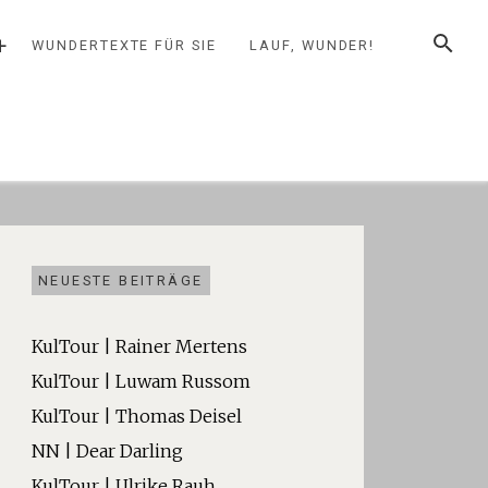
SUCHE
+
WUNDERTEXTE FÜR SIE
LAUF, WUNDER!
NEUESTE BEITRÄGE
KulTour | Rainer Mertens
KulTour | Luwam Russom
KulTour | Thomas Deisel
NN | Dear Darling
KulTour | Ulrike Rauh