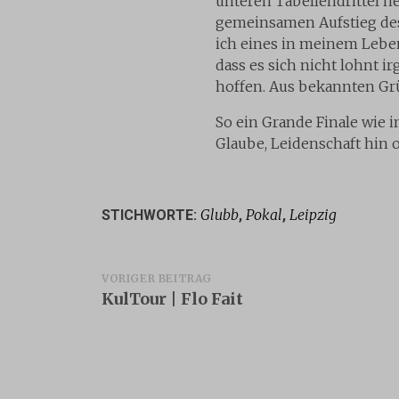
unteren Tabellendrittel h
gemeinsamen Aufstieg des
ich eines in meinem Leben
dass es sich nicht lohnt 
hoffen. Aus bekannten Gr
So ein Grande Finale wie 
Glaube, Leidenschaft hin 
Glubb
Pokal
Leipzig
STICHWORTE:
,
,
Beitragsnavigation
VORIGER BEITRAG
KulTour | Flo Fait