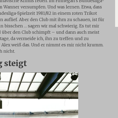
inavische Krimis reden. Im Finnegan’s Bundesliga-
m Wanner versumpfen. Und was lernen. Etwa, dass
ndesliga-Spielzeit 1981/82 in einem roten Trikot
 auflief. Aber den Club mit ihm zu schauen, ist für
in bisschen … sagen wir mal schwierig. Es tut mir
 über den Club schimpft – und dann auch meist
ltage, da vermeide ich, ihn zu treffen und zu
er Alex weiß das. Und er nimmt es mir nicht krumm.
h nicht.
 steigt