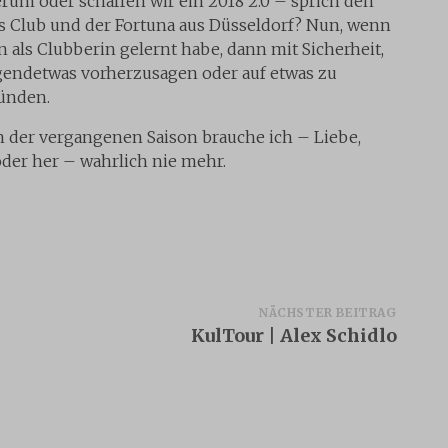
erum oder schaffen wir ein 2018 2.0 – sprich den
 Club und der Fortuna aus Düsseldorf? Nun, wenn
 als Clubberin gelernt habe, dann mit Sicherheit,
irgendetwas vorherzusagen oder auf etwas zu
ünden.
in der vergangenen Saison brauche ich – Liebe,
oder her – wahrlich nie mehr.
NÄCHSTER BEITRAG
KulTour | Alex Schidlo