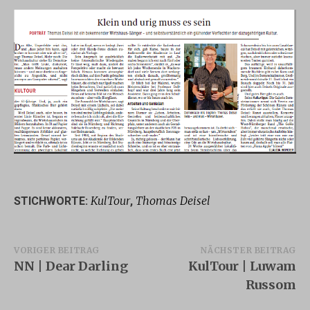
KulTour
Thomas Deisel
STICHWORTE:
,
Beitragsnavigation
VORIGER BEITRAG
NÄCHSTER BEITRAG
NN | Dear Darling
KulTour | Luwam
Russom