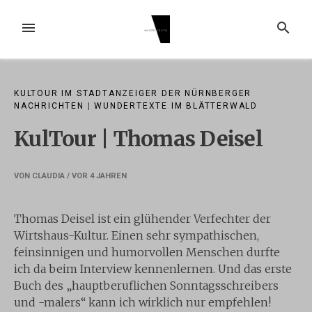
Zum
Inhalt
MENÜ
SUCHE
springen
KULTOUR IM STADTANZEIGER DER NÜRNBERGER
NACHRICHTEN
|
WUNDERTEXTE IM BLÄTTERWALD
KulTour | Thomas Deisel
VON
CLAUDIA
/ VOR
4 JAHREN
Thomas Deisel ist ein glühender Verfechter der
Wirtshaus-Kultur. Einen sehr sympathischen,
feinsinnigen und humorvollen Menschen durfte
ich da beim Interview kennenlernen. Und das erste
Buch des „hauptberuflichen Sonntagsschreibers
und -malers“ kann ich wirklich nur empfehlen!