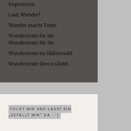
Impressum
Lauf, Wunder!
Wunder macht Texte.
Wundertexte für Sie
Wundertexte für Sie
Wundertexte im Blätterwald
Wundertexte übern Glubb
FOLGT MIR UND LASST EIN
„GEFÄLLT MIR“ DA. :-)