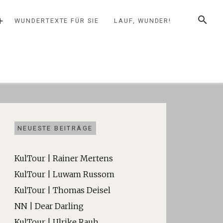
SUCHE
+
WUNDERTEXTE FÜR SIE
LAUF, WUNDER!
NEUESTE BEITRÄGE
KulTour | Rainer Mertens
KulTour | Luwam Russom
KulTour | Thomas Deisel
NN | Dear Darling
KulTour | Ulrike Rauh