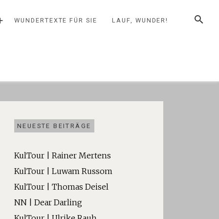
SUCHE
+
WUNDERTEXTE FÜR SIE
LAUF, WUNDER!
NEUESTE BEITRÄGE
KulTour | Rainer Mertens
KulTour | Luwam Russom
KulTour | Thomas Deisel
NN | Dear Darling
KulTour | Ulrike Rauh