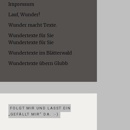
Impressum
Lauf, Wunder!
Wunder macht Texte.
Wundertexte für Sie
Wundertexte für Sie
Wundertexte im Blätterwald
Wundertexte übern Glubb
FOLGT MIR UND LASST EIN
„GEFÄLLT MIR“ DA. :-)