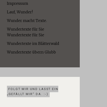
Impressum
Lauf, Wunder!
Wunder macht Texte.
Wundertexte für Sie
Wundertexte für Sie
Wundertexte im Blätterwald
Wundertexte übern Glubb
FOLGT MIR UND LASST EIN
„GEFÄLLT MIR“ DA. :-)