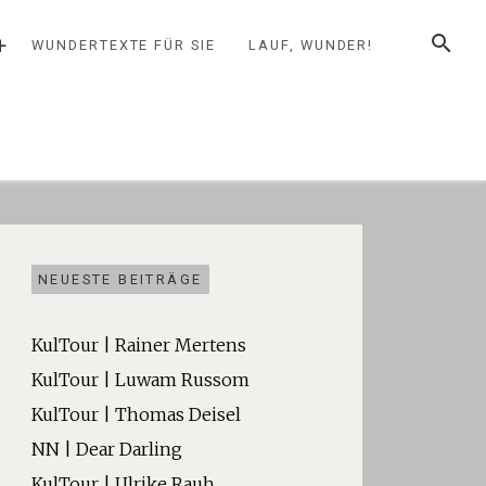
SUCHE
+
WUNDERTEXTE FÜR SIE
LAUF, WUNDER!
NEUESTE BEITRÄGE
KulTour | Rainer Mertens
KulTour | Luwam Russom
KulTour | Thomas Deisel
NN | Dear Darling
KulTour | Ulrike Rauh