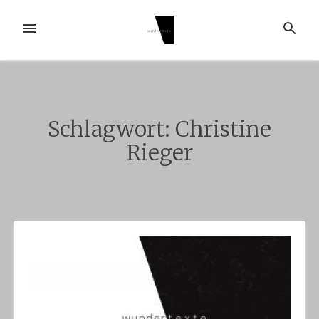
Zum
Inhalt
MENÜ
SUCHE
springen
Schlagwort:
Christine
Rieger