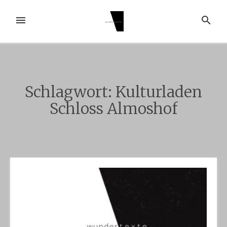
Zum
Inhalt
MENÜ
SUCHE
springen
Schlagwort:
Kulturladen
Schloss Almoshof