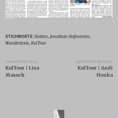
Hotties
Jonathan Hofmeister
STICHWORTE:
,
,
Wundertexte
KulTour
,
Beitragsnavigation
VORIGER BEITRAG
NÄCHSTER BEITRAG
KulTour | Lisa
KulTour | Andi
Masuch
Honka