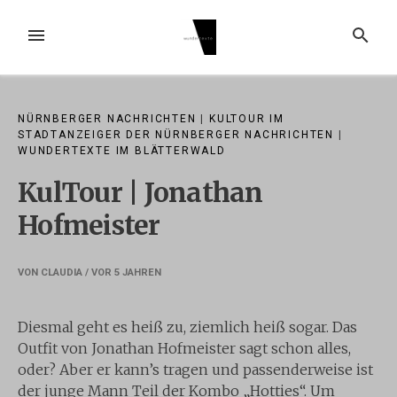
Zum
Inhalt
MENÜ
SUCHE
springen
NÜRNBERGER NACHRICHTEN
|
KULTOUR IM
STADTANZEIGER DER NÜRNBERGER NACHRICHTEN
|
WUNDERTEXTE IM BLÄTTERWALD
KulTour | Jonathan
Hofmeister
VON
CLAUDIA
/ VOR
5 JAHREN
Diesmal geht es heiß zu, ziemlich heiß sogar. Das
Outfit von Jonathan Hofmeister sagt schon alles,
oder? Aber er kann’s tragen und passenderweise ist
der junge Mann Teil der Kombo „Hotties“. Um