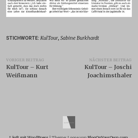
KulTour
Sabine Burkhardt
STICHWORTE:
,
Beitragsnavigation
VORIGER BEITRAG
NÄCHSTER BEITRAG
KulTour – Kurt
KulTour – Joschi
Weißmann
Joachimsthaler
Läuft mit WordPress
|
Theme: Loose von
BlogOnYourOwn.com
.