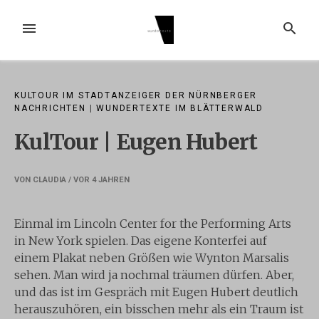
Zum
Inhalt
MENÜ
SUCHE
springen
KULTOUR IM STADTANZEIGER DER NÜRNBERGER
NACHRICHTEN
|
WUNDERTEXTE IM BLÄTTERWALD
KulTour | Eugen Hubert
VON
CLAUDIA
/ VOR
4 JAHREN
Einmal im Lincoln Center for the Performing Arts
in New York spielen. Das eigene Konterfei auf
einem Plakat neben Größen wie Wynton Marsalis
sehen. Man wird ja nochmal träumen dürfen. Aber,
und das ist im Gespräch mit Eugen Hubert deutlich
herauszuhören, ein bisschen mehr als ein Traum ist